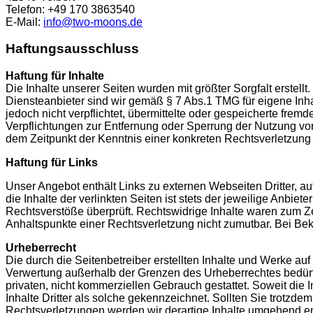
Telefon: +49 170 3863540
E-Mail:
info@two-moons.de
Haftungsausschluss
Haftung für Inhalte
Die Inhalte unserer Seiten wurden mit größter Sorgfalt erstellt
Diensteanbieter sind wir gemäß § 7 Abs.1 TMG für eigene Inha
jedoch nicht verpflichtet, übermittelte oder gespeicherte fre
Verpflichtungen zur Entfernung oder Sperrung der Nutzung von
dem Zeitpunkt der Kenntnis einer konkreten Rechtsverletzun
Haftung für Links
Unser Angebot enthält Links zu externen Webseiten Dritter, a
die Inhalte der verlinkten Seiten ist stets der jeweilige Anbie
Rechtsverstöße überprüft. Rechtswidrige Inhalte waren zum Zei
Anhaltspunkte einer Rechtsverletzung nicht zumutbar. Bei B
Urheberrecht
Die durch die Seitenbetreiber erstellten Inhalte und Werke au
Verwertung außerhalb der Grenzen des Urheberrechtes bedürfen
privaten, nicht kommerziellen Gebrauch gestattet. Soweit die I
Inhalte Dritter als solche gekennzeichnet. Sollten Sie trot
Rechtsverletzungen werden wir derartige Inhalte umgehend en