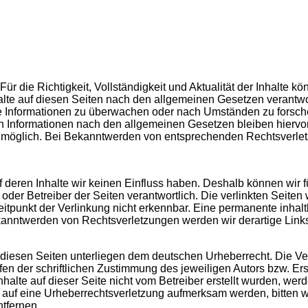
. Für die Richtigkeit, Vollständigkeit und Aktualität der Inhalt
lte auf diesen Seiten nach den allgemeinen Gesetzen verantwor
mde Informationen zu überwachen oder nach Umständen zu forsche
 Informationen nach den allgemeinen Gesetzen bleiben hiervon 
g möglich. Bei Bekanntwerden von entsprechenden Rechtsverle
uf deren Inhalte wir keinen Einfluss haben. Deshalb können wir
ter oder Betreiber der Seiten verantwortlich. Die verlinkten Sei
tpunkt der Verlinkung nicht erkennbar. Eine permanente inhaltli
ekanntwerden von Rechtsverletzungen werden wir derartige Lin
f diesen Seiten unterliegen dem deutschen Urheberrecht. Die Ver
 der schriftlichen Zustimmung des jeweiligen Autors bzw. Erst
nhalte auf dieser Seite nicht vom Betreiber erstellt wurden, we
zdem auf eine Urheberrechtsverletzung aufmerksam werden, bitte
tfernen.